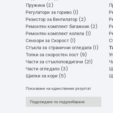
Пружина (2)
П
Регулатори за гориво (1)
Р
Резистор за Вентилатор (2)
Р
Ремонтен комплект багажник (2)
Р
Ремонтен комплект колела (1)
Р
Сензори за Скорост (1)
С
Стъкла за странични огледала (1)
Т
Топки за скоростен лост (9)
У
Части за стъклоповдигачи (21)
Ч
Части огледало (3)
Щ
Щипки за кори (5)
Щ
Показване на единствения резултат