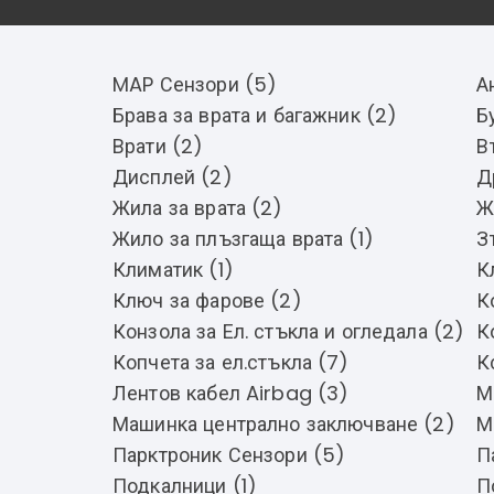
MAP Сензори (5)
А
Брава за врата и багажник (2)
Б
Врати (2)
В
Дисплей (2)
Д
Жила за врата (2)
Ж
Жило за плъзгаща врата (1)
З
Климатик (1)
К
Ключ за фарове (2)
К
Конзола за Ел. стъкла и огледала (2)
К
Копчета за ел.стъкла (7)
К
Лентов кабел Airbag (3)
М
Машинка централно заключване (2)
М
Парктроник Сензори (5)
П
Подкалници (1)
П