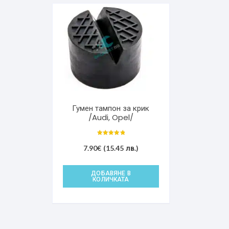
Гумен тампон за крик
/Audi, Opel/
Оценено с
5.00
7.90
€
(15.45 лв.)
от 5
ДОБАВЯНЕ В
КОЛИЧКАТА