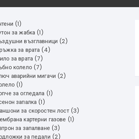
нтени (1)
утон за жабка (1)
ъздушни възглавници (2)
ръжка за врата (4)
ило за врата (7)
ъбно колело (7)
люч аварийни мигачи (2)
олело (1)
опче за огледала (1)
сенон запалка (1)
аншони за скоростен лост (3)
ембрана картерни газове (1)
атрон за запалване (3)
одложки за педали (2)