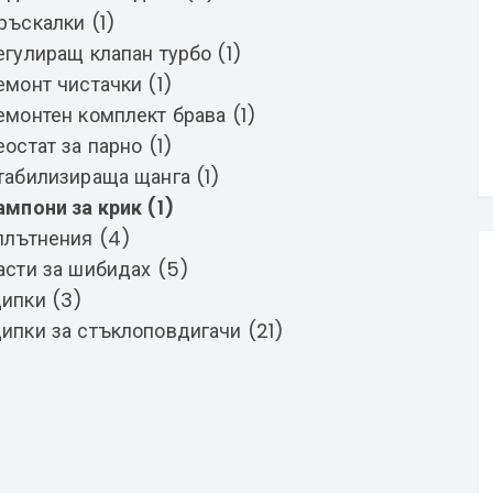
ръскалки (1)
егулиращ клапан турбо (1)
емонт чистачки (1)
емонтен комплект брава (1)
еостат за парно (1)
табилизираща щанга (1)
ампони за крик (1)
плътнения (4)
асти за шибидах (5)
ипки (3)
ипки за стъклоповдигачи (21)