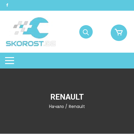
Skip
to
content
RENAULT
Начало
/ Renault