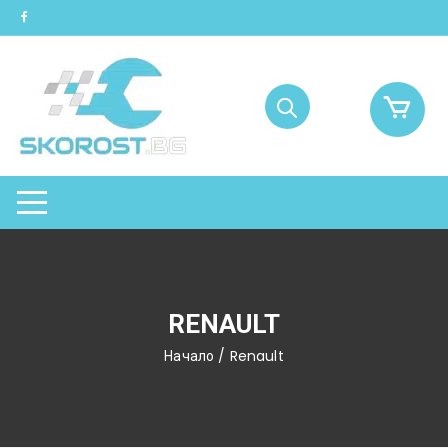
Skip
to
content
RENAULT
Начало
/ Renault