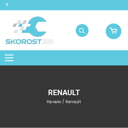
Skip
to
content
RENAULT
Начало
/ Renault