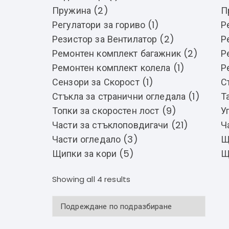
Пружина (2)
П
Регулатори за гориво (1)
Р
Резистор за Вентилатор (2)
Р
Ремонтен комплект багажник (2)
Р
Ремонтен комплект колела (1)
Р
Сензори за Скорост (1)
С
Стъкла за странични огледала (1)
Т
Топки за скоростен лост (9)
У
Части за стъклоповдигачи (21)
Ч
Части огледало (3)
Щ
Щипки за кори (5)
Щ
Showing all 4 results