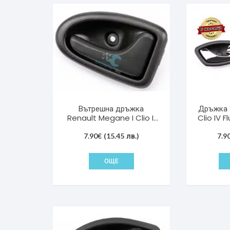
Вътрешна дръжка
Дръжка 
Renault Megane I Clio II
Clio IV 
Trafic II 7700434717
7700434716
7.90
€
(15.45 лв.)
7.9
ОЩЕ