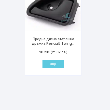
Предна дясна вътрешна
дръжка Renault Twingo
Kangoo 9617145676
10.90
€
(21.32 лв.)
ОЩЕ