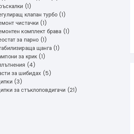
ръскалки (1)
егулиращ клапан турбо (1)
емонт чистачки (1)
емонтен комплект брава (1)
еостат за парно (1)
табилизираща щанга (1)
ампони за крик (1)
плътнения (4)
асти за шибидах (5)
ипки (3)
ипки за стъклоповдигачи (21)