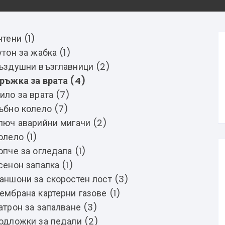
нтени (1)
утон за жабка (1)
ъздушни възглавници (2)
ръжка за врата (4)
ило за врата (7)
ъбно колело (7)
люч аварийни мигачи (2)
олело (1)
опче за огледала (1)
сенон запалка (1)
аншони за скоростен лост (3)
ембрана картерни газове (1)
атрон за запалване (3)
одложки за педали (2)