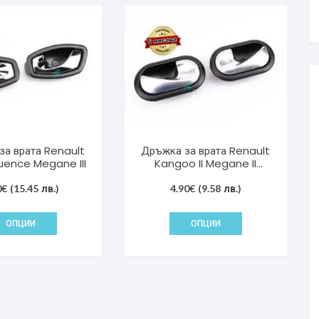
за врата Renault
Дръжка за врата Renault
Fluence Megane III
Kangoo II Megane II
Sandero
0
€
(15.45 лв.)
4.90
€
(9.58 лв.)
This
This
ОПЦИИ
ОПЦИИ
product
product
has
has
multiple
multiple
variants.
variants.
The
The
options
options