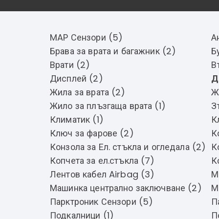
MAP Сензори (5)
А
Брава за врата и багажник (2)
Б
Врати (2)
В
Дисплей (2)
Д
Жила за врата (2)
Ж
Жило за плъзгаща врата (1)
З
Климатик (1)
К
Ключ за фарове (2)
К
Конзола за Ел. стъкла и огледала (2)
К
Копчета за ел.стъкла (7)
К
Лентов кабел Airbag (3)
М
Машинка централно заключване (2)
М
Парктроник Сензори (5)
П
Подкалници (1)
П