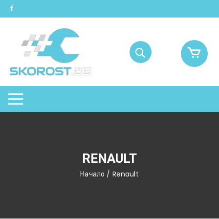
Skip
to
content
RENAULT
Начало
/ Renault