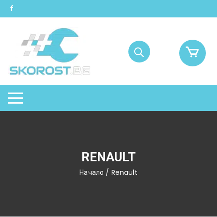
Skip
to
content
RENAULT
Начало
/ Renault