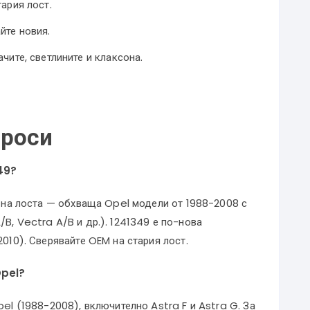
ария лост.
йте новия.
чите, светлините и клаксона.
проси
349?
я на лоста — обхваща Opel модели от 1988-2008 с
B, Vectra A/B и др.). 1241349 е по-нова
2010). Сверявайте OEM на стария лост.
Opel?
pel (1988-2008), включително Astra F и Astra G. За