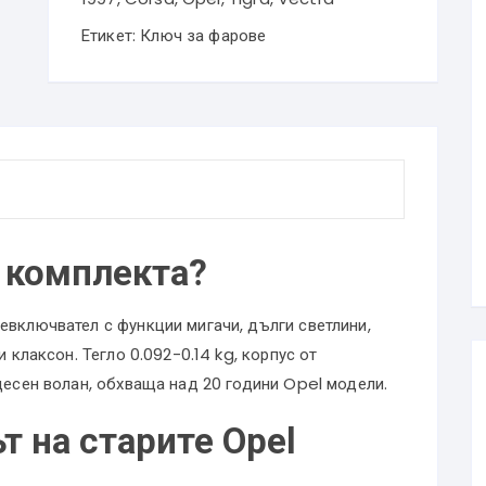
за
Етикет:
Ключ за фарове
Opel
Astra
F
G
Corsa
A
B
 комплекта?
Vectra
A
евключвател с функции мигачи, дълги светлини,
B
 клаксон. Тегло 0.092-0.14 kg, корпус от
1241212
десен волан, обхваща над 20 години Opel модели.
т на старите Opel