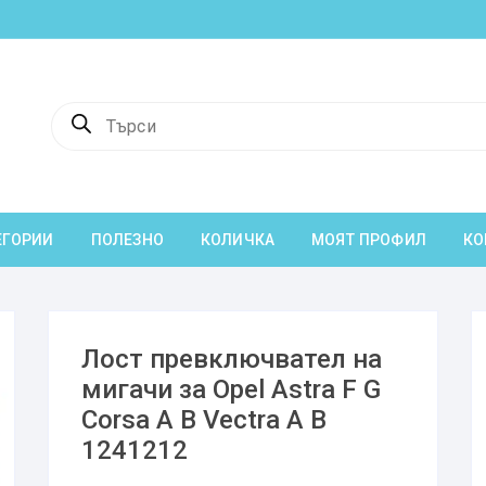
Products
search
ЕГОРИИ
ПОЛЕЗНО
КОЛИЧКА
МОЯТ ПРОФИЛ
КО
Лост превключвател на
мигачи за Opel Astra F G
Corsa A B Vectra A B
1241212