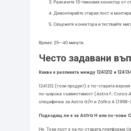
Разкачете 10-пиновия конектор от ст
Демонтирайте стария лост и монтира
Свържете конектора и тествайте мига
Време: 25–40 минути.
Често задавани въ
Каква е разликата между 1241212 и 1241
1241212 (този продукт) е по-старата верси
по-широка съвместимост (Astra F, Corsa A/
специфична за Astra G/H и Zafira A (1998-
Подходящ ли е за Astra H или по-нови 
Не. Този лост е за по-старата платформа O