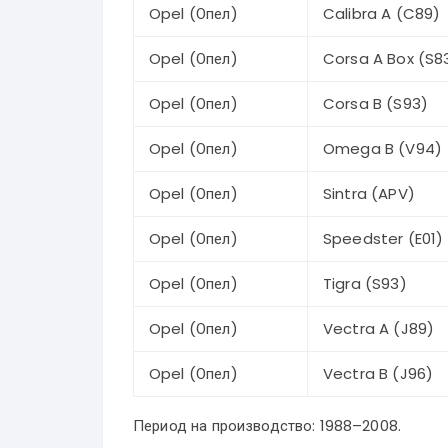
Opel (Опел)
Calibra A (C89)
Opel (Опел)
Corsa A Box (S8
Opel (Опел)
Corsa B (S93)
Opel (Опел)
Omega B (V94)
Opel (Опел)
Sintra (APV)
Opel (Опел)
Speedster (E01)
Opel (Опел)
Tigra (S93)
Opel (Опел)
Vectra A (J89)
Opel (Опел)
Vectra B (J96)
Период на производство: 1988–2008.