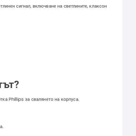
етлинен сигнал, включване на светлините, клаксон
тът?
ка Phillips за свалянето на корпуса.
а.