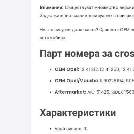
Внимание:
Съществуват множество версии. 
Задължително сравнете визуално с оригина
Не сте сигурни дали пасва? Сравнете OEM н
автомобила.
Парт номера за cros
OEM Opel:
12 41 212, 12 41 250, 12 41
OEM Opel/Vauxhall:
90228194, 90
Aftermarket:
AIC 51425, RIDEX 15
Характеристики
Брой пинове: 10