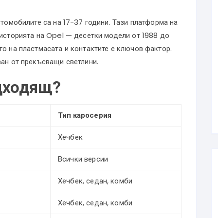
втомобилите са на 17-37 години. Тази платформа на
 историята на Opel — десетки модели от 1988 до
о на пластмасата и контактите е ключов фактор.
ван от прекъсващи светлини.
одходящ?
Тип каросерия
Хечбек
Всички версии
Хечбек, седан, комби
Хечбек, седан, комби