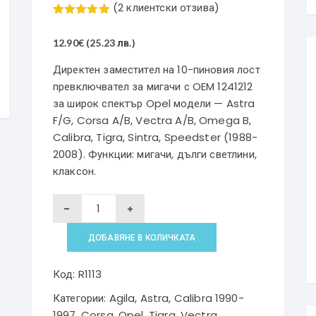
(
2
клиентски отзива)
Оценен
2
5.00
от 5,
12.90
€
(25.23 лв.)
базирано
на
потребител
Директен заместител на 10-пиновия лост
ски оценки
превключвател за мигачи с OEM 1241212
за широк спектър Opel модели — Astra
F/G, Corsa A/B, Vectra A/B, Omega B,
Calibra, Tigra, Sintra, Speedster (1988-
2008). Функции: мигачи, дълги светлини,
клаксон.
количество
за
ДОБАВЯНЕ В КОЛИЧКАТА
Лост
превключвател
Код:
R1113
на
Категории:
Agila
,
Astra
,
Calibra 1990-
мигачи
1997
,
Corsa
,
Opel
,
Tigra
,
Vectra