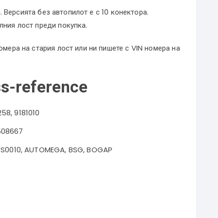
Версията без автопилот е с 10 конектора.
лния лост преди покупка.
омера на стария лост или ни пишете с VIN номера на
s-reference
 258, 9181010
508667
63S0010, AUTOMEGA, BSG, BOGAP