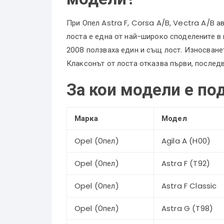
При Опел Astra F, Corsa A/B, Vectra A/B а
лоста е една от най-широко споделените в
2008 ползваха един и същ лост. Износванет
Клаксонът от лоста отказва първи, послед
За кои модели е п
Марка
Модел
Opel (Опел)
Agila A (H00)
Opel (Опел)
Astra F (T92)
Opel (Опел)
Astra F Classic
Opel (Опел)
Astra G (T98)