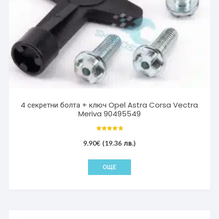
4 секретни болта + ключ Opel Astra Corsa Vectra
Meriva 90495549
Оценено с
5.00
9.90
€
(19.36 лв.)
от 5
ОЩЕ