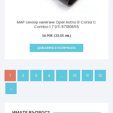
MAP сензор налягане Opel Astra G Corsa C
Combo 1.7 DTi 97180655
16.90
€
(33.05 лв.)
ДОБАВЯНЕ В КОЛИЧКАТА
1
2
3
4
…
10
11
12
→
ИМАТЕ ВЪПРОС?