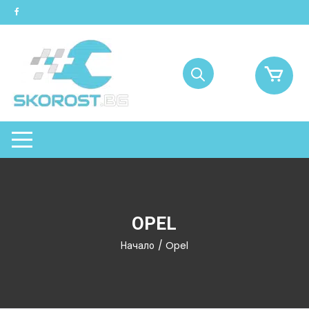
Skip
to
content
OPEL
Начало
/ Opel