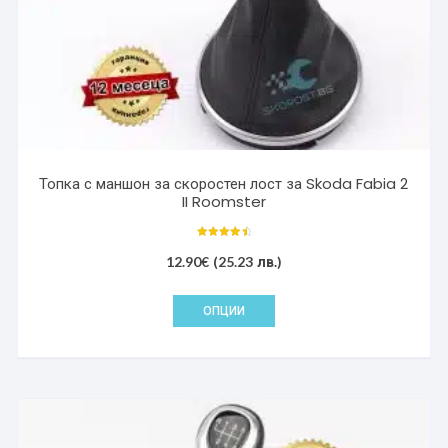
Топка с маншон за скоростен лост за Skoda Fabia 2
II Roomster
Оценено с
4.67
12.90
€
(25.23 лв.)
от 5
This
ОПЦИИ
product
has
multiple
variants.
The
options