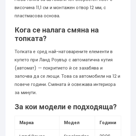
височина 11,1 см и монтажен отвор 12 мм, с
пластмасова основа.
Кога се налага смяна на
топката?
Топката е сред най-натоварените елементи в
купето при Ланд Роувър с автоматична кутия
(автомат) — покритието ѝ се захабява и
започва да се лющи. Това са автомобили на 12 и
повече години. Смяната ѝ освежава интериора
за минути.
За кои модели е подходяща?
Марка
Модел
Години