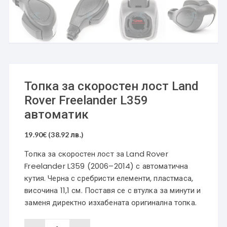
Топка за скоростен лост Land
Rover Freelander L359
автоматик
19.90
€
(38.92 лв.)
Топка за скоростен лост за Land Rover
Freelander L359 (2006–2014) с автоматична
кутия. Черна с сребристи елементи, пластмаса,
височина 11,1 см. Поставя се с втулка за минути и
заменя директно изхабената оригинална топка.
количество