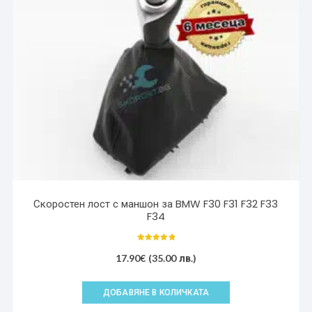
may
be
chosen
on
the
product
page
Скоростен лост с маншон за BMW F30 F31 F32 F33
F34
Оценено с
5.00
17.90
€
(35.00 лв.)
от 5
ДОБАВЯНЕ В КОЛИЧКАТА