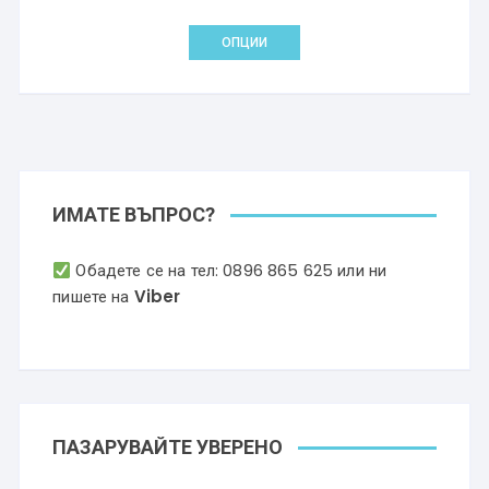
This
ОПЦИИ
product
has
multiple
variants.
The
options
may
ИМАТЕ ВЪПРОС?
be
chosen
Обадете се на тел:
0896 865 625
или ни
on
пишете на
Viber
the
product
page
ПАЗАРУВАЙТЕ УВЕРЕНО