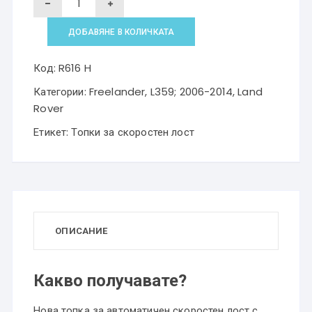
за
ДОБАВЯНЕ В КОЛИЧКАТА
Топка
за
Код:
R616 H
скоростен
Категории:
Freelander
,
L359; 2006-2014
,
Land
лост
Rover
Land
Етикет:
Топки за скоростен лост
Rover
Freelander
L359
автоматик
ОПИСАНИЕ
Какво получавате?
Нова топка за автоматичен скоростен лост с