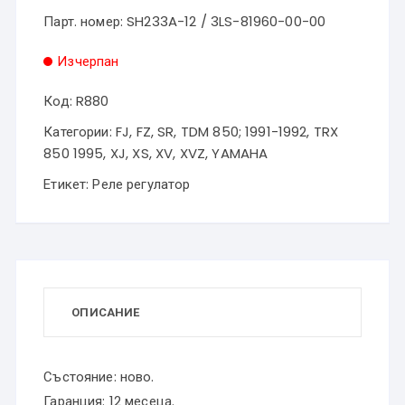
Парт. номер: SH233A-12 / 3LS-81960-00-00
Изчерпан
Код:
R880
Категории:
FJ
,
FZ
,
SR
,
TDM 850; 1991-1992
,
TRX
850 1995
,
XJ
,
XS
,
XV
,
XVZ
,
YAMAHA
Етикет:
Реле регулатор
ОПИСАНИЕ
Състояние: ново.
Гаранция: 12 месеца.