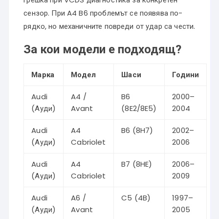
сензор. При A4 B6 проблемът се появява по-
рядко, но механичните повреди от удар са чести.
За кои модели е подходящ?
Марка
Модел
Шаси
Години
Audi
A4 /
B6
2000–
(Ауди)
Avant
(8E2/8E5)
2004
Audi
A4
B6 (8H7)
2002–
(Ауди)
Cabriolet
2006
Audi
A4
B7 (8HE)
2006–
(Ауди)
Cabriolet
2009
Audi
A6 /
C5 (4B)
1997–
(Ауди)
Avant
2005