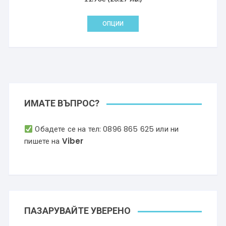
от 5
This
ОПЦИИ
product
has
multiple
variants.
The
options
may
ИМАТЕ ВЪПРОС?
be
chosen
Обадете се на тел:
0896 865 625
или ни
on
пишете на
Viber
the
product
page
ПАЗАРУВАЙТЕ УВЕРЕНО