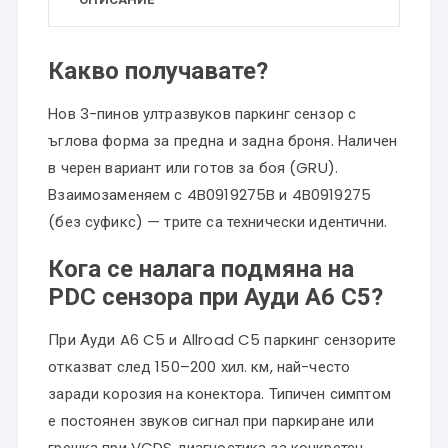
Какво получавате?
Нов 3-пинов ултразвуков паркинг сензор с
ъглова форма за предна и задна броня. Наличен
в черен вариант или готов за боя (GRU).
Взаимозаменяем с 4B0919275B и 4B0919275
(без суфикс) — трите са технически идентични.
Кога се налага подмяна на
PDC сензора при Ауди A6 C5?
При Ауди A6 C5 и Allroad C5 паркинг сензорите
отказват след 150–200 хил. км, най-често
заради корозия на конектора. Типичен симптом
е постоянен звуков сигнал при паркиране или
грешка при VCDS диагностика за конкретен