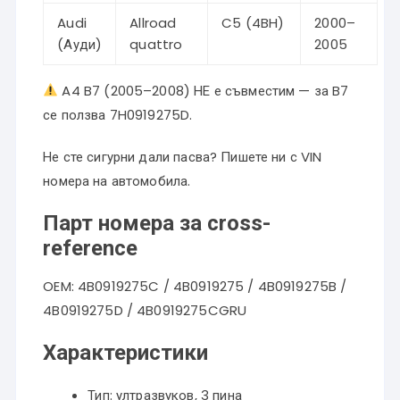
Audi
Allroad
C5 (4BH)
2000–
(Ауди)
quattro
2005
A4 B7 (2005–2008) НЕ е съвместим — за B7
се ползва 7H0919275D.
Не сте сигурни дали пасва? Пишете ни с VIN
номера на автомобила.
Парт номера за cross-
reference
OEM: 4B0919275C / 4B0919275 / 4B0919275B /
4B0919275D / 4B0919275CGRU
Характеристики
Тип: ултразвуков, 3 пина