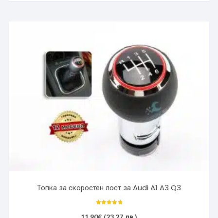
Топка за скоростен лост за Audi A1 A3 Q3
Оценено с
5.00
11.90
€
(23.27 лв.)