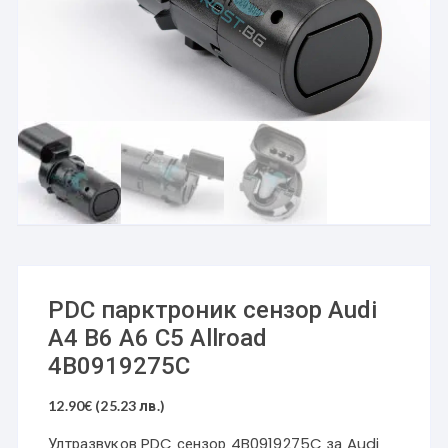
PDC парктроник сензор Audi
A4 B6 A6 C5 Allroad
4B0919275C
12.90
€
(25.23 лв.)
Ултразвуков PDC сензор 4B0919275C за Audi