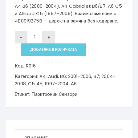
A4 B6 (2000–2004), A4 Cabriolet B6/B7, A6 C5
и Allroad C5 (1997–2009). Взаимозаменяем с
4B0919275B — директна замяна без кодиране.
количество
за
ДОБАВЯНЕ В КОЛИЧКАТА
PDC
парктроник
Код:
R916
сензор
Категории:
A4
,
Audi
,
B6; 2001-2006
,
B7; 2004-
Audi
2008
,
C5 45; 1997-2004
,
А6
A4
Етикет:
Парктроник Сензори
B6
A6
C5
Allroad
4B0919275C
ОПИСАНИЕ