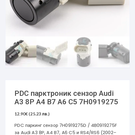
PDC парктроник сензор Audi
A3 8P A4 B7 A6 C5 7H0919275
12.90
€
(25.23 лв.)
PDC паркинг сензор 7H0919275D / 4B0919275F
за Audi A3 8P, A4 B7, A6 C5 и RS4/RS6 (2002–