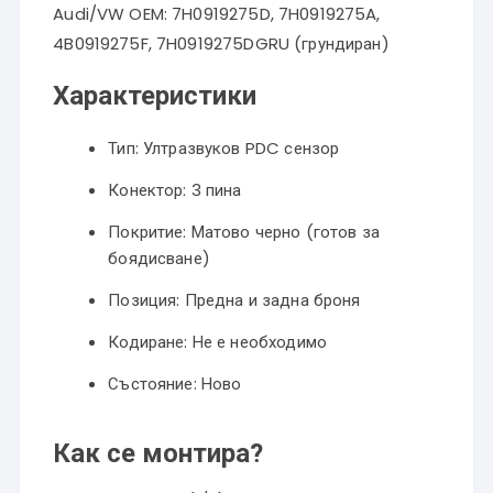
Audi/VW OEM: 7H0919275D, 7H0919275A,
4B0919275F, 7H0919275DGRU (грундиран)
Характеристики
Тип: Ултразвуков PDC сензор
Конектор: 3 пина
Покритие: Матово черно (готов за
боядисване)
Позиция: Предна и задна броня
Кодиране: Не е необходимо
Състояние: Ново
Как се монтира?