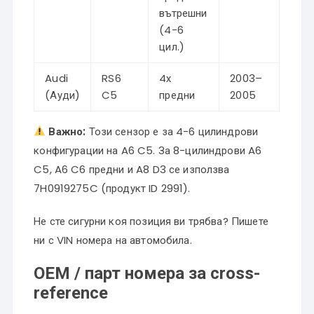
вътрешни
(4-6
цил.)
Audi
RS6
4x
2003–
(Ауди)
C5
предни
2005
Важно:
Този сензор е за 4-6 цилиндрови
конфигурации на A6 C5. За 8-цилиндрови A6
C5, A6 C6 предни и A8 D3 се използва
7H0919275C (продукт ID 2991).
Не сте сигурни коя позиция ви трябва? Пишете
ни с VIN номера на автомобила.
OEM / парт номера за cross-
reference