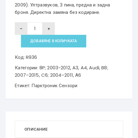
2009). Ултразвуков, 3 пина, предна и задна
броня. Директна замяна без кодиране.
количество
за
ДОБАВЯНЕ В КОЛИЧКАТА
PDC
парктроник
Код:
R936
сензор
Категории:
8P; 2003-2012
,
A3
,
A4
,
Audi
,
B8;
Audi
2007–2015
,
C6; 2004–2011
,
А6
A3
Етикет:
Парктроник Сензори
8P
A4
B7
A6
C5
ОПИСАНИЕ
7H0919275