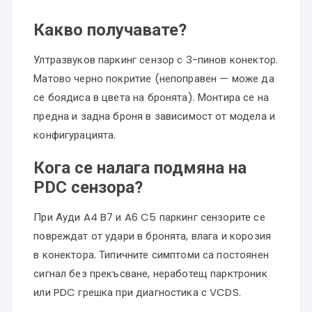
Какво получавате?
Ултразвуков паркинг сензор с 3-пинов конектор.
Матово черно покритие (непоправен — може да
се боядиса в цвета на бронята). Монтира се на
предна и задна броня в зависимост от модела и
конфигурацията.
Кога се налага подмяна на
PDC сензора?
При Ауди A4 B7 и A6 C5 паркинг сензорите се
повреждат от удари в бронята, влага и корозия
в конектора. Типичните симптоми са постоянен
сигнал без прекъсване, неработещ парктроник
или PDC грешка при диагностика с VCDS.