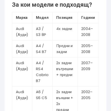
За кои модели е подходящ?
Марка
Модел
Позиция
Години
Audi
A3 /
4x задни
2004–
(Ауди)
S3 8P
2008
Audi
A4 /
Предни и
2005–
(Ауди)
S4 B7
задни
2008
Audi
A4 /
2x задни
2007–
(Ауди)
RS4
вътрешни
2009
Cabrio
+ предни
B7
Audi
A6 /
2x задни
2002–
(Ауди)
S6 C5
външни +
2005
2x
предни