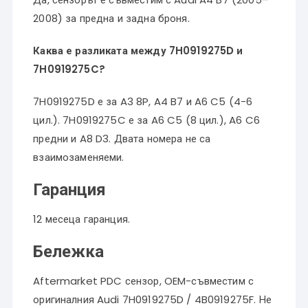
2008) за предна и задна броня.
Каква е разликата между 7H0919275D и
7H0919275C?
7H0919275D е за A3 8P, A4 B7 и A6 C5 (4-6
цил.). 7H0919275C е за A6 C5 (8 цил.), A6 C6
предни и A8 D3. Двата номера не са
взаимозаменяеми.
Гаранция
12 месеца гаранция.
Бележка
Aftermarket PDC сензор, OEM-съвместим с
оригиналния Audi 7H0919275D / 4B0919275F. Не