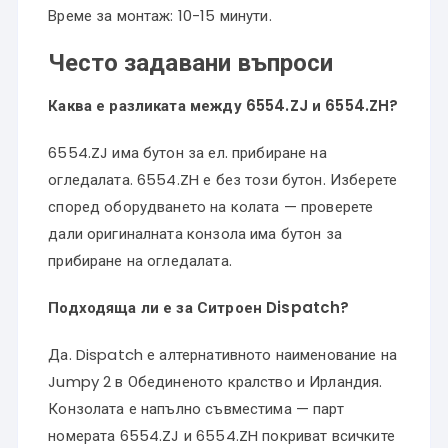
Време за монтаж: 10-15 минути.
Често задавани въпроси
Каква е разликата между 6554.ZJ и 6554.ZH?
6554.ZJ има бутон за ел. прибиране на
огледалата. 6554.ZH е без този бутон. Изберете
според оборудването на колата — проверете
дали оригиналната конзола има бутон за
прибиране на огледалата.
Подходяща ли е за Ситроен Dispatch?
Да. Dispatch е алтернативното наименование на
Jumpy 2 в Обединеното кралство и Ирландия.
Конзолата е напълно съвместима — парт
номерата 6554.ZJ и 6554.ZH покриват всичките