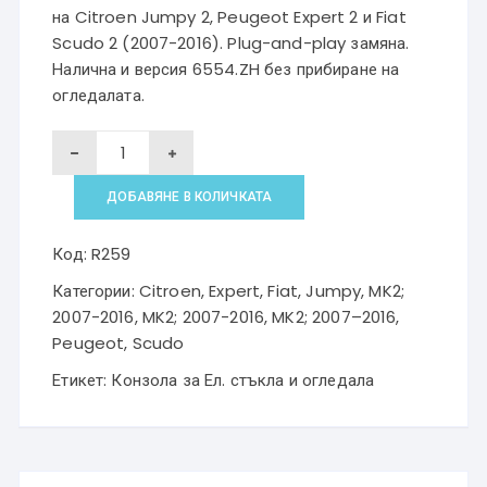
на Citroen Jumpy 2, Peugeot Expert 2 и Fiat
Scudo 2 (2007-2016). Plug-and-play замяна.
Налична и версия 6554.ZH без прибиране на
огледалата.
количество
за
ДОБАВЯНЕ В КОЛИЧКАТА
Конзола
ел.
Код:
R259
стъкла
Категории:
Citroen
,
Expert
,
Fiat
,
Jumpy
,
MK2;
Citroen
2007-2016
,
MK2; 2007-2016
,
MK2; 2007–2016
,
Peugeot
Peugeot
,
Scudo
Fiat
Етикет:
Конзола за Ел. стъкла и огледала
6554.ZJ