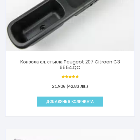
Конзола ел. стъкла Peugeot 207 Citroen C3
6554.QC
Оценено с
5.00
21.90
€
(42.83 лв.)
от 5
ДОБАВЯНЕ В КОЛИЧКАТА