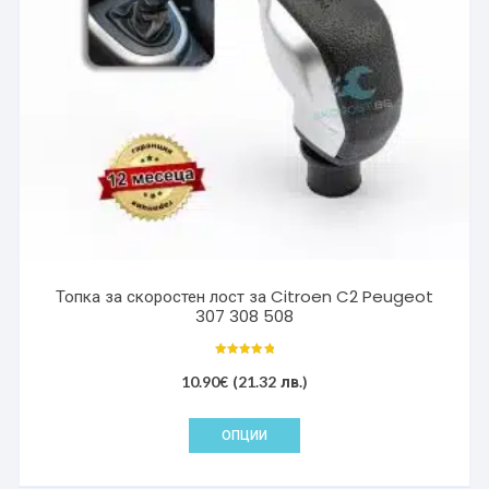
be
chosen
on
the
product
page
Топка за скоростен лост за Citroen C2 Peugeot
307 308 508
Оценено с
5.00
10.90
€
(21.32 лв.)
от 5
This
ОПЦИИ
product
has