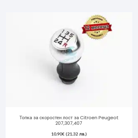
multiple
variants.
The
options
may
be
chosen
on
the
product
page
Топка за скоростен лост за Citroen Peugeot
207,307,407
10.90
€
(21.32 лв.)