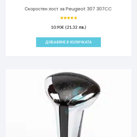
Скоростен лост за Peugeot 307 307CC
Оценено с
5.00
10.90
€
(21.32 лв.)
от 5
ДОБАВЯНЕ В КОЛИЧКАТА