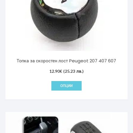
Топка за скоростен лост Peugeot 207 407 607
12.90
€
(25.23 лв.)
This
ОПЦИИ
product
has
multiple
variants.
The
options
may