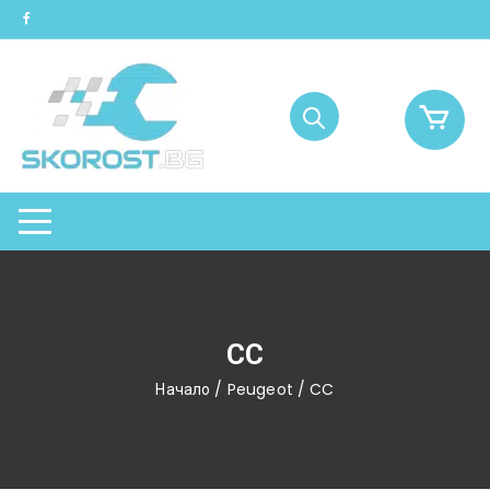
Skip
to
content
CC
Начало
/
Peugeot
/ CC