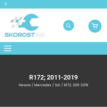
Skip
to
content
R172; 2011-2019
Начало
/
Mercedes
/
SLK
/ R172; 2011-2019