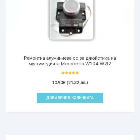
Ремонтна алуминиева ос за джойстика на
мултимедията Mercedes W204 W212
Оценено с
5.00
10.90
€
(21.32 лв.)
от 5
ДОБАВЯНЕ В КОЛИЧКАТА