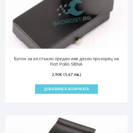
Бутон за ел.стъкло преден ляв десен прозорец на
Fiat Palio SIENA
2.90
€
(5.67 лв.)
ДОБАВЯНЕ В КОЛИЧКАТА