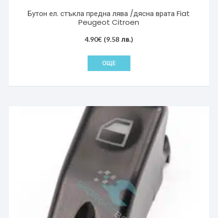
Бутон ел. стъкла предна лява /дясна врата Fiat
Peugeot Citroen
4.90
€
(9.58 лв.)
ОЩЕ