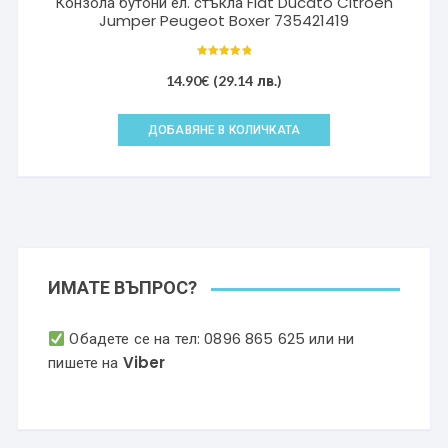
Конзола бутони ел. стъкла Fiat Ducato Citroen
Jumper Peugeot Boxer 735421419
Оценено с
5.00
14.90
€
(29.14 лв.)
от 5
ДОБАВЯНЕ В КОЛИЧКАТА
ИМАТЕ ВЪПРОС?
Обадете се на тел:
0896 865 625
или ни
пишете на
Viber